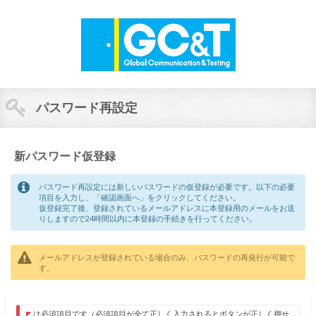
パスワード再設定
新パスワード仮登録
パスワード再設定には新しいパスワードの仮登録が必要です。以下の必要
項目を入力し、「確認画面へ」をクリックしてください。
仮登録完了後、登録されているメールアドレスに本登録用のメールをお送
りしますので24時間以内に本登録の手続きを行ってください。
メールアドレスが登録されている場合のみ、パスワードの再発行が可能で
す。
は必須項目です（必須項目が全て正しく入力されるとボタンが正しく押せ