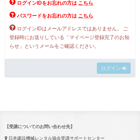
ログインIDをお忘れの方は
こちら
パスワードをお忘れの方は
こちら
ログインIDはメールアドレスではありません。 ご
登録時にお送りしている「マイページ登録完了のお知
らせ」というメールをご確認ください。
ログイン
【受講についてのお問い合わせ先】
日本建設機械レンタル協会受講サポートセンター