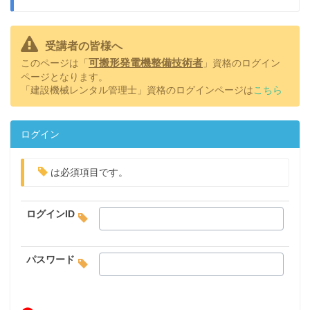
受講者の皆様へ
可搬形発電機整備技術者
このページは「
」資格のログイン
ページとなります。
「建設機械レンタル管理士」資格のログインページは
こちら
ログイン
は必須項目です。
ログインID
パスワード